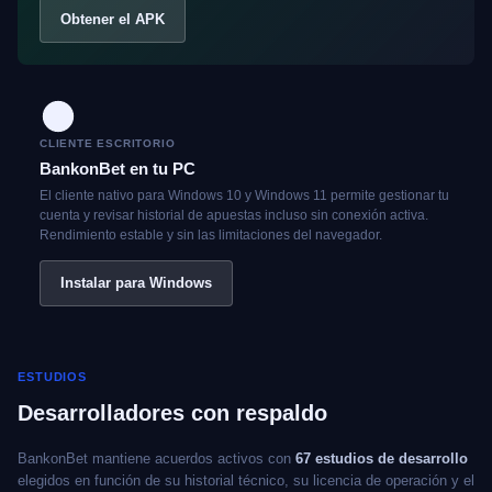
Obtener el APK
CLIENTE ESCRITORIO
BankonBet en tu PC
El cliente nativo para Windows 10 y Windows 11 permite gestionar tu
cuenta y revisar historial de apuestas incluso sin conexión activa.
Rendimiento estable y sin las limitaciones del navegador.
Instalar para Windows
ESTUDIOS
Desarrolladores con respaldo
BankonBet mantiene acuerdos activos con
67 estudios de desarrollo
elegidos en función de su historial técnico, su licencia de operación y el