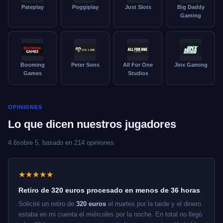
Pateplay
Poggiplay
Just Slots
Big Daddy
Gaming
Booming
Peter Sons
All For One
Jinx Gaming
Games
Studios
OPINIONES
Lo que dicen nuestros jugadores
4.6
sobre 5, basado en 214 opiniones
★★★★★
Retiro de 320 euros procesado en menos de 36 horas
Solicité un retiro de
320 euros
el martes por la tarde y el dinero
estaba en mi cuenta el miércoles por la noche. En total no llegó