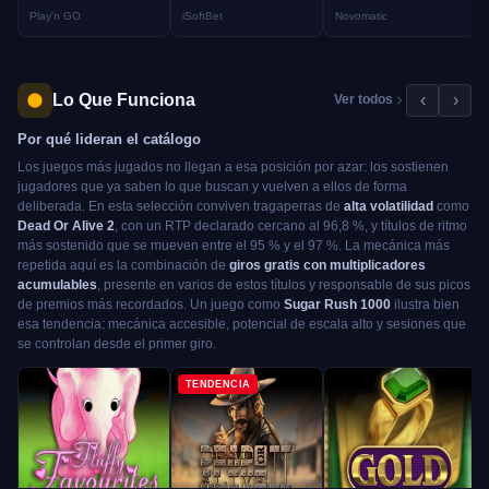
Play'n GO
iSoftBet
Novomatic
Lo Que Funciona
‹
›
Ver todos
Por qué lideran el catálogo
Los juegos más jugados no llegan a esa posición por azar: los sostienen
jugadores que ya saben lo que buscan y vuelven a ellos de forma
deliberada. En esta selección conviven tragaperras de
alta volatilidad
como
Dead Or Alive 2
, con un RTP declarado cercano al 96,8 %, y títulos de ritmo
más sostenido que se mueven entre el 95 % y el 97 %. La mecánica más
repetida aquí es la combinación de
giros gratis con multiplicadores
acumulables
, presente en varios de estos títulos y responsable de sus picos
de premios más recordados. Un juego como
Sugar Rush 1000
ilustra bien
esa tendencia: mecánica accesible, potencial de escala alto y sesiones que
se controlan desde el primer giro.
TENDENCIA