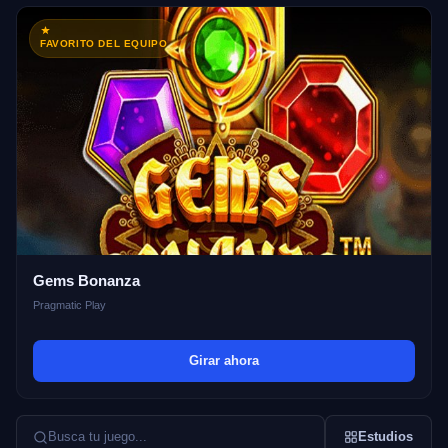
FAVORITO DEL EQUIPO
Gems Bonanza
Pragmatic Play
Girar ahora
Busca tu juego...
Estudios