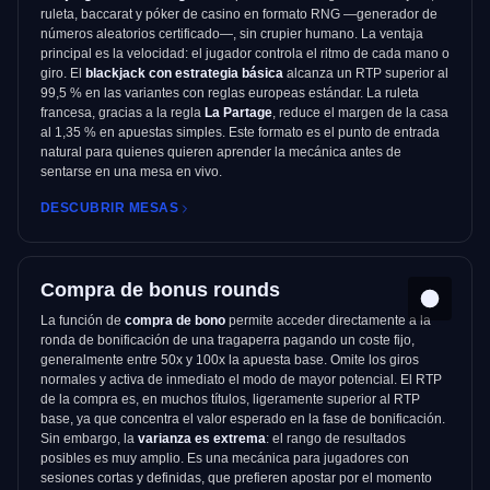
ruleta, baccarat y póker de casino en formato RNG —generador de
números aleatorios certificado—, sin crupier humano. La ventaja
principal es la velocidad: el jugador controla el ritmo de cada mano o
giro. El
blackjack con estrategia básica
alcanza un RTP superior al
99,5 % en las variantes con reglas europeas estándar. La ruleta
francesa, gracias a la regla
La Partage
, reduce el margen de la casa
al 1,35 % en apuestas simples. Este formato es el punto de entrada
natural para quienes quieren aprender la mecánica antes de
sentarse en una mesa en vivo.
DESCUBRIR MESAS
Compra de bonus rounds
La función de
compra de bono
permite acceder directamente a la
ronda de bonificación de una tragaperra pagando un coste fijo,
generalmente entre 50x y 100x la apuesta base. Omite los giros
normales y activa de inmediato el modo de mayor potencial. El RTP
de la compra es, en muchos títulos, ligeramente superior al RTP
base, ya que concentra el valor esperado en la fase de bonificación.
Sin embargo, la
varianza es extrema
: el rango de resultados
posibles es muy amplio. Es una mecánica para jugadores con
sesiones cortas y definidas, que prefieren apostar por el momento