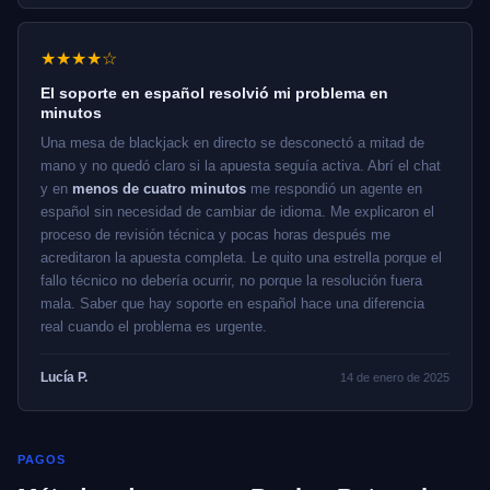
★★★★☆
El soporte en español resolvió mi problema en
minutos
Una mesa de blackjack en directo se desconectó a mitad de
mano y no quedó claro si la apuesta seguía activa. Abrí el chat
y en
menos de cuatro minutos
me respondió un agente en
español sin necesidad de cambiar de idioma. Me explicaron el
proceso de revisión técnica y pocas horas después me
acreditaron la apuesta completa. Le quito una estrella porque el
fallo técnico no debería ocurrir, no porque la resolución fuera
mala. Saber que hay soporte en español hace una diferencia
real cuando el problema es urgente.
Lucía P.
14 de enero de 2025
PAGOS