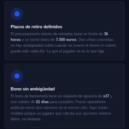
Plazos de retiro definidos
El procesamiento interno de retiradas tiene un límite de
36
horas
y un techo diario de
7.500 euros
. Dos cifras concretas:
no hay ambigüedad sobre cuándo se mueve el dinero ni cuánto
puede salir cada día. Lo que el jugador ve es lo que rige.
Bono sin ambigüedad
El bono de bienvenida tiene un requisito de apuesta de
x37
y
una validez de
21 días
para cumplirlo. Pocos operadores
publican estos dos números en el mismo sitio. Aquí están
visibles porque un jugador que calcula sus opciones merece
datos, no titulares.