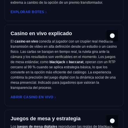
extrema a cambio de la opción de un premio transformador.
EXPLORAR BOTES
Casino en vivo explicado
El
casino en vivo
conecta al jugador con un crupier real mediante
transmisión de vídeo en alta definición desde un estudio o un casino
físico. Las cartas se barajan en tiempo real, la ruleta gira ante la
cámara y los resultados son verificables en el momento. Los juegos
de mesa estándar, como
blackjack
o
baccarat
, operan con un RTP
cercano al 99 % cuando se aplica estrategia básica, lo que los
convierte en la opción más eficiente del catálogo. La experiencia
combina la precisión del juego digital con la dinámica social de una
mesa presencial. Indicado para jugadores que valoran la
transparencia del proceso.
ABRIR CASINO EN VIVO
Juegos de mesa y estrategia
Los
juegos de mesa digitales
reproducen las reglas de blackjack,