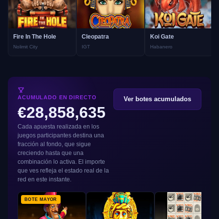
Fire In The Hole
Cleopatra
Koi Gate
Nolimit City
IGT
Habanero
ACUMULADO EN DIRECTO
Ver botes acumulados
€28,858,635
Cada apuesta realizada en los
juegos participantes destina una
fracción al fondo, que sigue
creciendo hasta que una
combinación lo activa. El importe
que ves refleja el estado real de la
red en este instante.
BOTE MAYOR