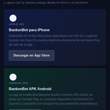
y opera con la misma ventaja desde el móvil o el escritorio.
APPLE IOS
BankonBet para iPhone
Disponible en el App Store para dispositivos con iOS 15 o superior.
Accede con Face ID y realiza depósitos directamente con Apple Pay
sin salir de la app.
Descargar en App Store
ANDROID APK
BankonBet APK Android
La app se instala directamente desde el archivo APK oficial, sin
pasar por Google Play, en cualquier dispositivo con Android 9 o
superior. Compatible con Google Pay para depósitos instantáneos.